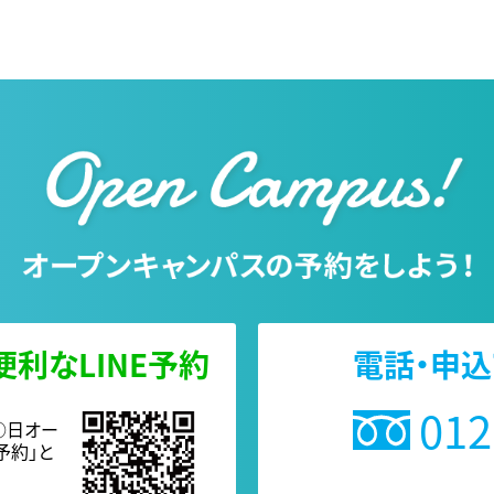
利なLINE予約
電話・申
012
○日オー
予約」と