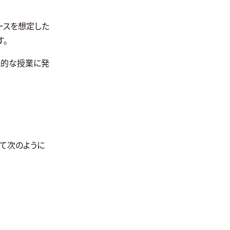
ースを想定した
す。
践的な授業に発
いて次のように