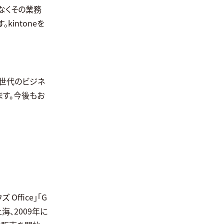
なくその業務
intoneを
次世代のビジネ
ます。今後もお
ffice」「G
上海、2009年に