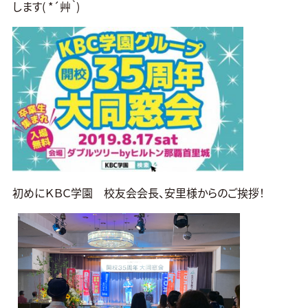
します( *´艸｀)
初めにＫＢＣ学園 校友会会長、安里様からのご挨拶！