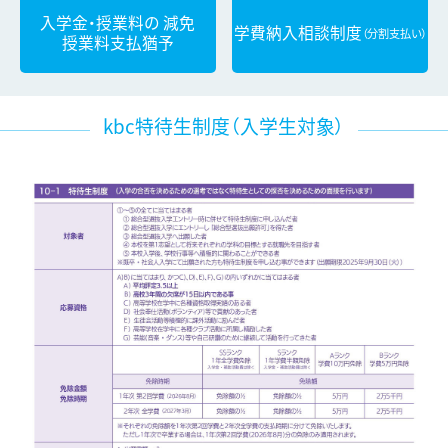
入学金・授業料の
減免
学費納入相談制度
（分割支払い）
授業料支払猶予
kbc特待生制度（入学生対象）