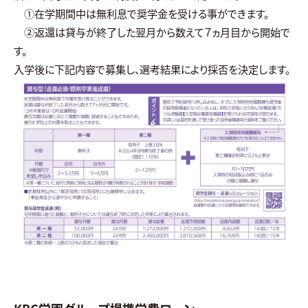
①在学期間中は無利息で奨学金を受ける事ができます。
②返還は貸与が終了した翌月から数えて７ヵ月目から開始で
す。
入学後に下記内容で募集し、選考結果により採否を決定します。