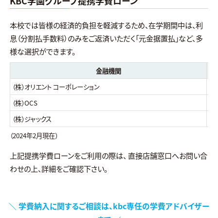
KBC学園グループ提携学費ローン
本校では皆様の経済的負担を軽減するため、在学期間中は、利
息（分割払手数料）のみをご返済いただく「元金据置払」など、多
様な選択ができます。
金融機関
（株）オリエント コーポレーション
50
（株）OCS
50
（株）ジャックス
50
（2024年2月現在）
上記提携学費ローンをご利用の際は、 直接店舗窓口へお問い合
わせの上、詳細をご確認下さい。
＼ 学費納入に関するご相談は、kbc専任の学費アドバイザー