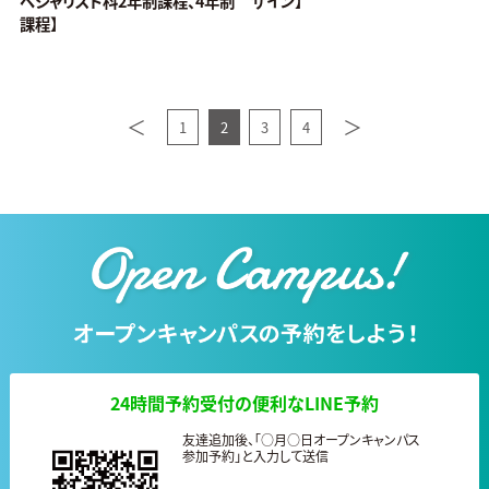
ペシャリスト科2年制課程、4年制
ザイン】
課程】
＜
＞
1
2
3
4
24時間予約受付の便利なLINE予約
友達追加後、「○月○日オープンキャンパス
参加予約」と入力して送信