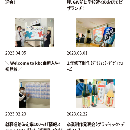
迎会！
程、GW前に学校近くのお店でピ
ザランチ！
2023.04.05
2023.03.01
＼ Welcome to kbc🏫新入生・
１年修了制作【ｸﾞﾗﾌｨｯｸ･ﾃﾞｻﾞｲﾝｺ
初登校／
ｰｽ】
2023.02.23
2023.02.22
就職進路決定率100%！【情報ス
卒業制作発表会【グラディック・デ